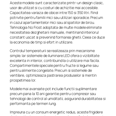
Aceste modele sunt caracterizate printr-un design clasic,
usor de utilizat si cu costuri de achizitie mai accesibile.
Capacitatea variaza de obicei intre 150 si 350 litri. Fiind
potrivite pentru familii mici sau utilizari sporadice. Precum
in cazul apartamentelor mici sau al spatiilor de birou.
Tehnologia No Frost adoptata de multe modele eliminate
necesitatea dezghetarii manuale, mentinand interiorul
constant uscat si prevenind formarea ghetii. Ceea ce duce
la economia de timp si efort in utilizare.
Controlul temperaturii se realizeaza prin mecanisme
simple. Iar sistemele de iluminare LED ofera o vizibilitate
excelenta in interior, contribuind la o utilizare mai facila.
Compartimentele speciale pentru fructe si legume sau
pentru alimente congelate. Precum si sistemele de
ventilare, optimizeaza pastrarea produselor si mentin
prospetimea lor.
Modele mai avansate pot include functii suplimentare
precum pana la 10 ani garantie pentru compresor sau
tehnologii de control al umiditatii, asigurand durabilitatea si
performanta pe termen lung.
Impreuna cu un consum energetic redus, aceste frigidere