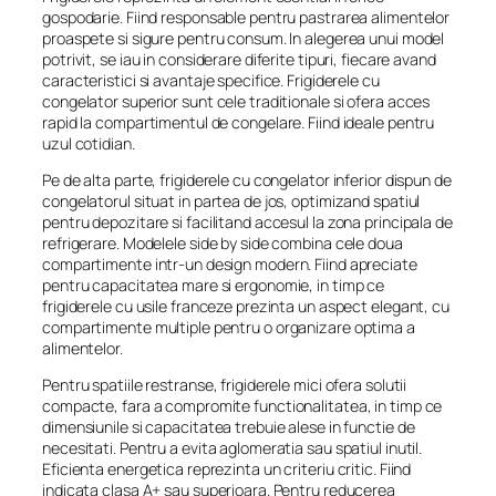
gospodarie. Fiind responsable pentru pastrarea alimentelor
proaspete si sigure pentru consum. In alegerea unui model
potrivit, se iau in considerare diferite tipuri, fiecare avand
caracteristici si avantaje specifice. Frigiderele cu
congelator superior sunt cele traditionale si ofera acces
rapid la compartimentul de congelare. Fiind ideale pentru
uzul cotidian.
Pe de alta parte, frigiderele cu congelator inferior dispun de
congelatorul situat in partea de jos, optimizand spatiul
pentru depozitare si facilitand accesul la zona principala de
refrigerare. Modelele side by side combina cele doua
compartimente intr-un design modern. Fiind apreciate
pentru capacitatea mare si ergonomie, in timp ce
frigiderele cu usile franceze prezinta un aspect elegant, cu
compartimente multiple pentru o organizare optima a
alimentelor.
Pentru spatiile restranse, frigiderele mici ofera solutii
compacte, fara a compromite functionalitatea, in timp ce
dimensiunile si capacitatea trebuie alese in functie de
necesitati. Pentru a evita aglomeratia sau spatiul inutil.
Eficienta energetica reprezinta un criteriu critic. Fiind
indicata clasa A+ sau superioara. Pentru reducerea