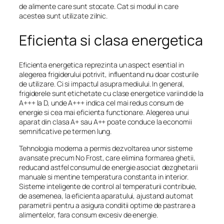
de alimente care sunt stocate. Cat si modul in care
acestea sunt utilizate zilnic.
Eficienta si clasa energetica
Eficienta energetica reprezinta un aspect esential in
alegerea frigiderului potrivit, influentand nu doar costurile
de utilizare. Ci si impactul asupra mediului. In general,
frigiderele sunt etichetate cu clase energetice variind de la
A+++ la D, unde A+++ indica cel mai redus consum de
energie si cea mai eficienta functionare. Alegerea unui
aparat din clasa A+ sau A++ poate conduce la economii
semnificative pe termen lung.
Tehnologia moderna a permis dezvoltarea unor sisteme
avansate precum No Frost, care elimina formarea ghetii,
reducand astfel consumul de energie asociat dezghetarii
manuale si mentine temperatura constanta in interior.
Sisteme inteligente de control al temperaturii contribuie,
de asemenea, la eficienta aparatului, ajustand automat
parametrii pentru a asigura conditii optime de pastrare a
alimentelor, fara consum excesiv de energie.