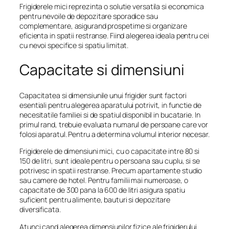
Frigiderele mici reprezinta o solutie versatila si economica
pentru nevoile de depozitare sporadice sau
complementare, asigurand prospetime si organizare
eficienta in spatii restranse. Fiind alegerea ideala pentru cei
cu nevoi specifice si spatiu limitat.
Capacitate si dimensiuni
Capacitatea si dimensiunile unui frigider sunt factori
esentiali pentru alegerea aparatului potrivit, in functie de
necesitatile familiei si de spatiul disponibil in bucatarie. In
primul rand, trebuie evaluata numarul de persoane care vor
folosi aparatul. Pentru a determina volumul interior necesar.
Frigiderele de dimensiuni mici, cu o capacitate intre 80 si
150 de litri, sunt ideale pentru o persoana sau cuplu, si se
potrivesc in spatii restranse. Precum apartamente studio
sau camere de hotel. Pentru familii mai numeroase, o
capacitate de 300 pana la 600 de litri asigura spatiu
suficient pentru alimente, bauturi si depozitare
diversificata.
Atunci cand alegerea dimensiunilor fizice ale frigiderului