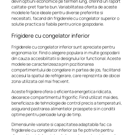
devin optiuni economice pe termen lung, oferind un raport
calitate-pret foarte bun. Variabilitatea oferita de aceste
modele le face ideale pentru diverse preferinte si
necesitati, facand din frigiderele cu congelator superior o
solutie practica si fiabila pentru orice gospodarie.
Frigidere cu congelator inferior
Frigiderele cu congelator inferior sunt apreciate pentru
ergonomia lor. Fiind o alegere populara in multe gospodarii
din cauza accesibilitatii si designului lor functional. Aceste
modele se caracterizeaza prin pozitionarea
compartimentului de congelare in partea de jos, facilitand
accesul la spatiul de refrigerare, care reprezinta de obicei
zona utilizata cel mai frecvent.
Aceste frigidere ofera o eficienta energetica ridicata,
deoarece compartimentul frigorific. Fiind utilizat mai des,
beneficiaza de tehnologie de control precis a temperaturii,
asigurand pastrarea alimentelor proaspete si in conditii
optime pentru perioade lungi de timp.
Dimensiunile variate si capacitatea adaptabila fac ca
frigiderele cu congelator inferior sa fie potrivite pentru