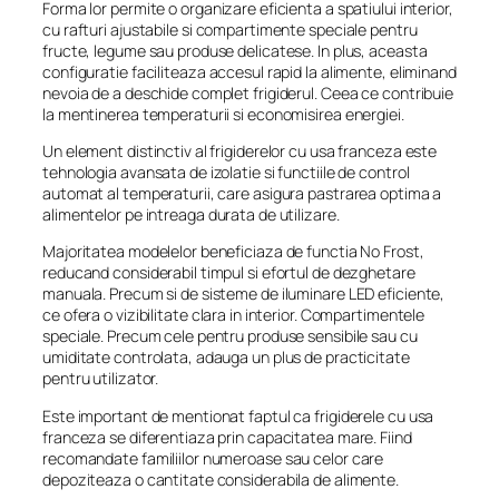
Forma lor permite o organizare eficienta a spatiului interior,
cu rafturi ajustabile si compartimente speciale pentru
fructe, legume sau produse delicatese. In plus, aceasta
configuratie faciliteaza accesul rapid la alimente, eliminand
nevoia de a deschide complet frigiderul. Ceea ce contribuie
la mentinerea temperaturii si economisirea energiei.
Un element distinctiv al frigiderelor cu usa franceza este
tehnologia avansata de izolatie si functiile de control
automat al temperaturii, care asigura pastrarea optima a
alimentelor pe intreaga durata de utilizare.
Majoritatea modelelor beneficiaza de functia No Frost,
reducand considerabil timpul si efortul de dezghetare
manuala. Precum si de sisteme de iluminare LED eficiente,
ce ofera o vizibilitate clara in interior. Compartimentele
speciale. Precum cele pentru produse sensibile sau cu
umiditate controlata, adauga un plus de practicitate
pentru utilizator.
Este important de mentionat faptul ca frigiderele cu usa
franceza se diferentiaza prin capacitatea mare. Fiind
recomandate familiilor numeroase sau celor care
depoziteaza o cantitate considerabila de alimente.