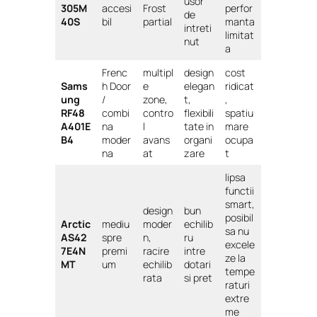
usor
305M
accesi
Frost
perfor
de
40S
bil
partial
manta
intreti
limitat
nut
a
Frenc
multipl
design
cost
Sams
h Door
e
elegan
ridicat
ung
/
zone,
t,
,
RF48
combi
contro
flexibili
spatiu
A401E
na
l
tate in
mare
B4
moder
avans
organi
ocupa
na
at
zare
t
lipsa
functii
smart,
design
bun
posibil
Arctic
mediu
moder
echilib
sa nu
AS42
spre
n,
ru
excele
7E4N
premi
racire
intre
ze la
MT
um
echilib
dotari
tempe
rata
si pret
raturi
extre
me