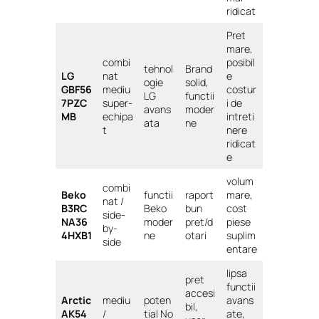
ridicat
Pret
mare,
combi
posibil
tehnol
Brand
LG
nat
e
ogie
solid,
GBF56
mediu
costur
LG
functii
7PZC
super-
i de
avans
moder
MB
echipa
intreti
ata
ne
t
nere
ridicat
e
volum
combi
Beko
functii
raport
mare,
nat /
B3RC
Beko
bun
cost
side-
NA36
moder
pret/d
piese
by-
4HXB1
ne
otari
suplim
side
entare
lipsa
pret
functii
accesi
Arctic
mediu
poten
avans
bil,
AK54
/
tial No
ate,