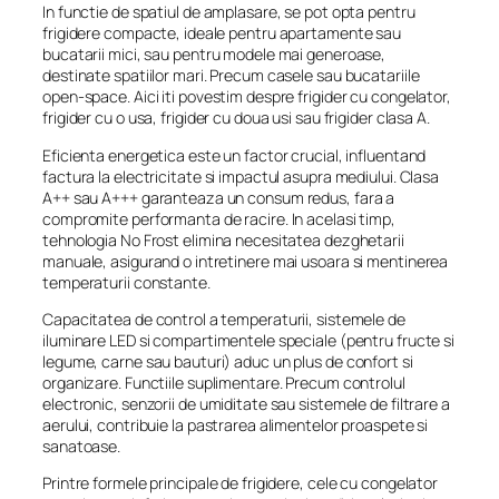
In functie de spatiul de amplasare, se pot opta pentru
frigidere compacte, ideale pentru apartamente sau
bucatarii mici, sau pentru modele mai generoase,
destinate spatiilor mari. Precum casele sau bucatariile
open-space. Aici iti povestim despre frigider cu congelator,
frigider cu o usa, frigider cu doua usi sau frigider clasa A.
Eficienta energetica este un factor crucial, influentand
factura la electricitate si impactul asupra mediului. Clasa
A++ sau A+++ garanteaza un consum redus, fara a
compromite performanta de racire. In acelasi timp,
tehnologia No Frost elimina necesitatea dezghetarii
manuale, asigurand o intretinere mai usoara si mentinerea
temperaturii constante.
Capacitatea de control a temperaturii, sistemele de
iluminare LED si compartimentele speciale (pentru fructe si
legume, carne sau bauturi) aduc un plus de confort si
organizare. Functiile suplimentare. Precum controlul
electronic, senzorii de umiditate sau sistemele de filtrare a
aerului, contribuie la pastrarea alimentelor proaspete si
sanatoase.
Printre formele principale de frigidere, cele cu congelator