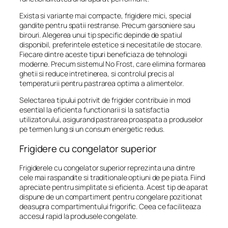
Exista si variante mai compacte, frigidere mici, special
gandite pentru spatii restranse. Precum garsoniere sau
birouri. Alegerea unui tip specific depinde de spatiul
disponibil, preferintele estetice si necesitatile de stocare.
Fiecare dintre aceste tipuri beneficiaza de tehnologii
moderne. Precum sistemul No Frost, care elimina formarea
ghetii si reduce intretinerea, si controlul precis al
temperaturii pentru pastrarea optima a alimentelor.
Selectarea tipului potrivit de frigider contribuie in mod
esential la eficienta functionarii si la satisfactia
utilizatorului, asigurand pastrarea proaspata a produselor
pe termen lung si un consum energetic redus.
Frigidere cu congelator superior
Frigiderele cu congelator superior reprezinta una dintre
cele mai raspandite si traditionale optiuni de pe piata. Fiind
apreciate pentru simplitate si eficienta. Acest tip de aparat
dispune de un compartiment pentru congelare pozitionat
deasupra compartimentului frigorific. Ceea ce faciliteaza
accesul rapid la produsele congelate.