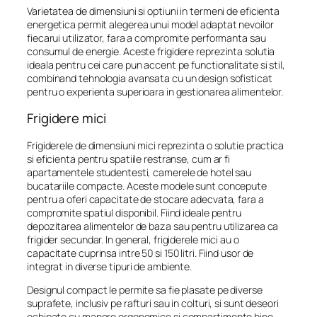
Varietatea de dimensiuni si optiuni in termeni de eficienta
energetica permit alegerea unui model adaptat nevoilor
fiecarui utilizator, fara a compromite performanta sau
consumul de energie. Aceste frigidere reprezinta solutia
ideala pentru cei care pun accent pe functionalitate si stil,
combinand tehnologia avansata cu un design sofisticat
pentru o experienta superioara in gestionarea alimentelor.
Frigidere mici
Frigiderele de dimensiuni mici reprezinta o solutie practica
si eficienta pentru spatiile restranse, cum ar fi
apartamentele studentesti, camerele de hotel sau
bucatariile compacte. Aceste modele sunt concepute
pentru a oferi capacitate de stocare adecvata, fara a
compromite spatiul disponibil. Fiind ideale pentru
depozitarea alimentelor de baza sau pentru utilizarea ca
frigider secundar. In general, frigiderele mici au o
capacitate cuprinsa intre 50 si 150 litri. Fiind usor de
integrat in diverse tipuri de ambiente.
Designul compact le permite sa fie plasate pe diverse
suprafete, inclusiv pe rafturi sau in colturi, si sunt deseori
echipate cu manere ergonomice si compartimente bine