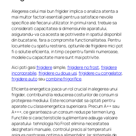
Alegerea celui mai bun frigider implica o analiza atenta a
mai multor factori esentiali pentru a satisface nevoile
specifice ale fiecarui utilizator. In primul rand, trebuie sa
considerati capacitatea si dimensiunile aparatului,
asigurandu-va ca acesta se potriveste in spatiul disponibil
din bucatarie, fara a compromite functionalitatea. Pentru
locuintele cu spatiu restrans, optiunile de frigidere mici pot
fi o solutie eficienta, in timp ce pentru familii numeroase,
modele cu capacitate mare sunt mai potrivite.
Aici poti gasi
frigidere
simple,
frigidere no frost
,
frigidere
incorporabile
,
frigidere cu doua usi
,
frigidere cu congelator
,
frigidere auto
sau
combine frigorifice
.
Eficienta energetica joaca un rol crucial in alegerea unui
frigider, contribuind la reducerea costurilor de consum si
protejarea mediului. Este recomandat sa optati pentru
aparate cu clasa energetica superioara. Precum A++ sau
A+++, ce garanteaza un consum redus pe termen lung.
Functiile si caracteristicile suplimentare adauga valoare
aparatului: tehnologia No Frost elimina necesitatea
dezghetarii manuale, controlul precis al temperaturii
asigura pastrarea optima a alimentelor. Iar sistemele de