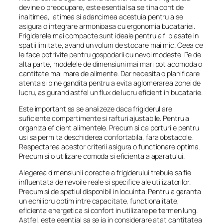
devine o preocupare, este esential sa se tina cont de
inaltimea, latimea si adancimea acestuia pentru a se
asigura o integrare armonioasa cu ergonomia bucatariei.
Frigiderele mai compacte sunt ideale pentru a fi plasate in
spatii limitate, avand un volum de stocare mai mic. Ceea ce
le face potrivite pentru gospodarii cu nevoi modeste. Pe de
alta parte, modelele de dimensiuni mai mari pot acomoda o
cantitate mai mare de alimente. Dar necesita o planificare
atenta si bine gandita pentru a evita aglomerarea zonei de
lucru, asigurand astfel un flux de lucru eficient in bucatarie.
Este important sa se analizeze daca frigiderul are
suficiente compartimente si rafturi ajustabile. Pentru a
organiza eficient alimentele. Precum si ca porturile pentru
usi sa permita deschiderea confortabila, fara obstacole.
Respectarea acestor criterii asigura o functionare optima.
Precum si o utilizare comoda si eficienta a aparatului.
Alegerea dimensiunii corecte a frigiderului trebuie sa fie
influentata de nevoile reale si specifice ale utilizatorilor.
Precum si de spatiul disponibil in locuinta. Pentru a garanta
un echilibru optim intre capacitate, functionalitate,
eficienta energetica si confort in utilizare pe termen lung.
Astfel, este esential sa se ia in considerare atat cantitatea