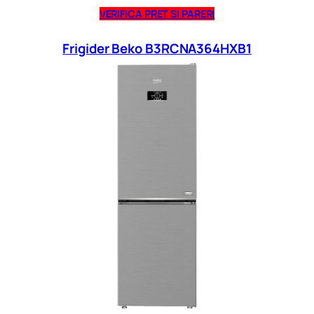
VERIFICA PRET SI PARERI
Frigider Beko B3RCNA364HXB1