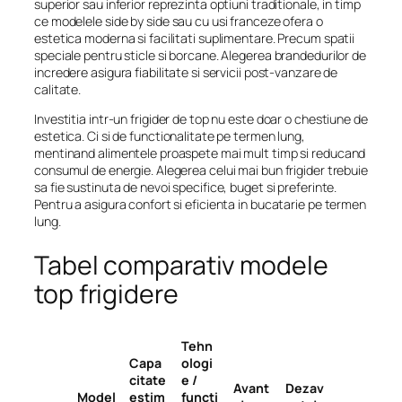
superior sau inferior reprezinta optiuni traditionale, in timp
ce modelele side by side sau cu usi franceze ofera o
estetica moderna si facilitati suplimentare. Precum spatii
speciale pentru sticle si borcane. Alegerea brandedurilor de
incredere asigura fiabilitate si servicii post-vanzare de
calitate.
Investitia intr-un frigider de top nu este doar o chestiune de
estetica. Ci si de functionalitate pe termen lung,
mentinand alimentele proaspete mai mult timp si reducand
consumul de energie. Alegerea celui mai bun frigider trebuie
sa fie sustinuta de nevoi specifice, buget si preferinte.
Pentru a asigura confort si eficienta in bucatarie pe termen
lung.
Tabel comparativ modele
top frigidere
Tehn
Capa
ologi
citate
e /
Avant
Dezav
Model
estim
functi