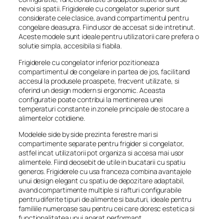
nevoi si spatii. Frigiderele cu congelator superior sunt
considerate cele clasice, avand compartimentul pentru
congelare deasupra. Fiind usor de accesat si de intretinut.
Aceste modele sunt ideale pentru utilizatorii care prefera o
solutie simpla, accesibila si fiabila.
Frigiderele cu congelator inferior pozitioneaza
compartimentul de congelare in partea de jos, facilitand
accesul la produsele proaspete, frecvent utilizate, si
oferind un design modern si ergonomic. Aceasta
configuratie poate contribui la mentinerea unei
temperaturi constante in zonele principale de stocare a
alimentelor cotidiene.
Modelele side by side prezinta ferestre mari si
compartimente separate pentru frigider si congelator,
astfel incat utilizatorii pot organiza si accesa mai usor
alimentele. Fiind deosebit de utile in bucatarii cu spatiu
generos. Frigiderele cu usa franceza combina avantajele
unui design elegant cu spatiu de depozitare adaptabil,
avand compartimente multiple si rafturi configurabile
pentru diferite tipuri de alimente si bauturi, ideale pentru
familiile numeroase sau pentru cei care doresc estetica si
functionalitatea unui aparat performant.