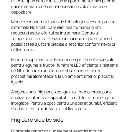
diverse tipuri de locuinte, de la apartamente mici pana la
case mai mari, unde este necesar un volum mare de
depozitare.
Modelele moderne dispun de tehnologii avansate precum
sistemele No Frost, care eliminea formarea ghetii,
reducand astfel efortul de intretinere. Controlul
temperaturii se realizeaza prin panouri digitale, oferind
posibilitatea ajustarii precise a setarilor conform nevoilor
utilizatorului.
Functiile suplimentare. Precum compartimente speciale
pentru legume si fructe, iluminare LED eficienta si sisteme
de filtrationare a aerului contribuie la mentinerea
prospetimii alimentelor si la un ambient interior placut si
igienic.
Alegerea unui frigider cu congelator inferior presupune
analizarea atenta a capacitatii, functiilor si tehnologiilor
integrate. Pentru a opta pentru un aparat durabil, eficient
si adaptat stilului de viata al utilizatorului.
Frigidere side by side
Frigiderele reprezinta un element esential in orice