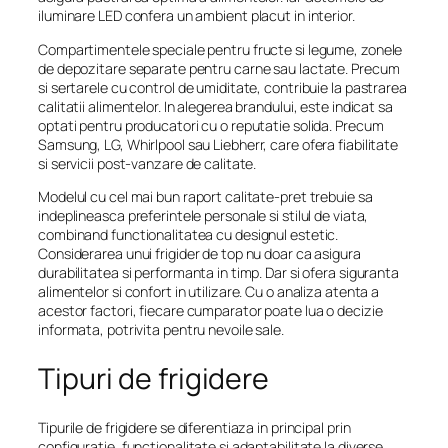
iluminare LED confera un ambient placut in interior.
Compartimentele speciale pentru fructe si legume, zonele
de depozitare separate pentru carne sau lactate. Precum
si sertarele cu control de umiditate, contribuie la pastrarea
calitatii alimentelor. In alegerea brandului, este indicat sa
optati pentru producatori cu o reputatie solida. Precum
Samsung, LG, Whirlpool sau Liebherr, care ofera fiabilitate
si servicii post-vanzare de calitate.
Modelul cu cel mai bun raport calitate-pret trebuie sa
indeplineasca preferintele personale si stilul de viata,
combinand functionalitatea cu designul estetic.
Considerarea unui frigider de top nu doar ca asigura
durabilitatea si performanta in timp. Dar si ofera siguranta
alimentelor si confort in utilizare. Cu o analiza atenta a
acestor factori, fiecare cumparator poate lua o decizie
informata, potrivita pentru nevoile sale.
Tipuri de frigidere
Tipurile de frigidere se diferentiaza in principal prin
configuratie, functionalitate si adaptabilitate la diverse