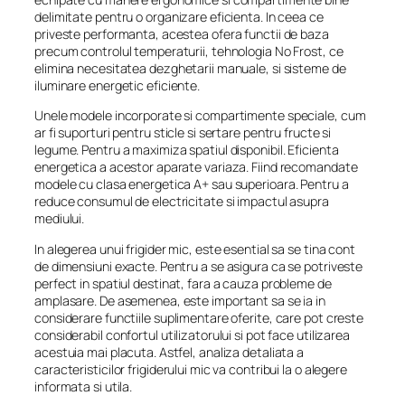
delimitate pentru o organizare eficienta. In ceea ce
priveste performanta, acestea ofera functii de baza
precum controlul temperaturii, tehnologia No Frost, ce
elimina necesitatea dezghetarii manuale, si sisteme de
iluminare energetic eficiente.
Unele modele incorporate si compartimente speciale, cum
ar fi suporturi pentru sticle si sertare pentru fructe si
legume. Pentru a maximiza spatiul disponibil. Eficienta
energetica a acestor aparate variaza. Fiind recomandate
modele cu clasa energetica A+ sau superioara. Pentru a
reduce consumul de electricitate si impactul asupra
mediului.
In alegerea unui frigider mic, este esential sa se tina cont
de dimensiuni exacte. Pentru a se asigura ca se potriveste
perfect in spatiul destinat, fara a cauza probleme de
amplasare. De asemenea, este important sa se ia in
considerare functiile suplimentare oferite, care pot creste
considerabil confortul utilizatorului si pot face utilizarea
acestuia mai placuta. Astfel, analiza detaliata a
caracteristicilor frigiderului mic va contribui la o alegere
informata si utila.