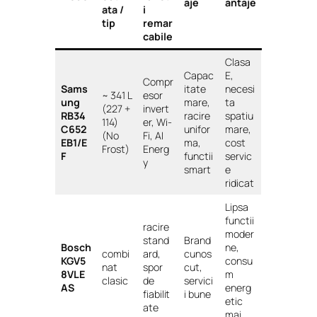
aje
antaje
ata /
i
tip
remar
cabile
Clasa
Capac
E,
Compr
Sams
itate
necesi
~ 341 L
esor
ung
mare,
ta
(227 +
invert
RB34
racire
spatiu
114)
er, Wi-
C652
unifor
mare,
(No
Fi, AI
EB1/E
ma,
cost
Frost)
Energ
F
functii
servic
y
smart
e
ridicat
Lipsa
functii
racire
moder
stand
Brand
Bosch
ne,
combi
ard,
cunos
KGV5
consu
nat
spor
cut,
8VLE
m
clasic
de
servici
AS
energ
fiabilit
i bune
etic
ate
mai