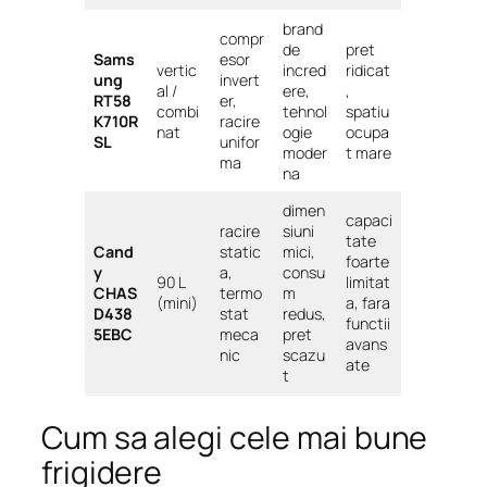
brand
compr
de
pret
Sams
esor
vertic
incred
ridicat
ung
invert
al /
ere,
,
RT58
er,
combi
tehnol
spatiu
K710R
racire
nat
ogie
ocupa
SL
unifor
moder
t mare
ma
na
dimen
capaci
racire
siuni
tate
Cand
static
mici,
foarte
y
a,
consu
90 L
limitat
CHAS
termo
m
(mini)
a, fara
D438
stat
redus,
functii
5EBC
meca
pret
avans
nic
scazu
ate
t
Cum sa alegi cele mai bune
frigidere