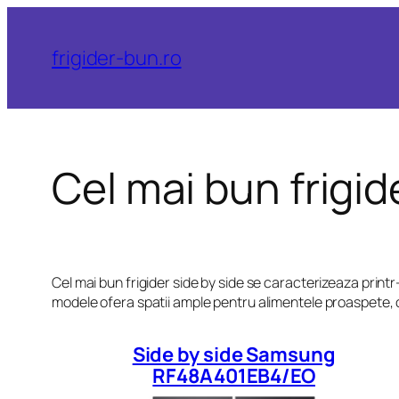
Sari
la
frigider-bun.ro
conținut
Cel mai bun frigid
Cel mai bun frigider side by side se caracterizeaza print
modele ofera spatii ample pentru alimentele proaspete, c
Side by side Samsung
RF48A401EB4/EO