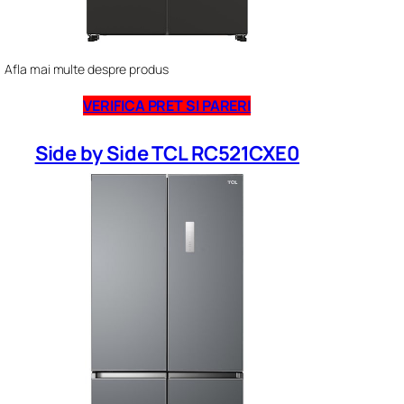
Afla mai multe despre produs
VERIFICA PRET SI PARERI
Side by Side TCL RC521CXE0