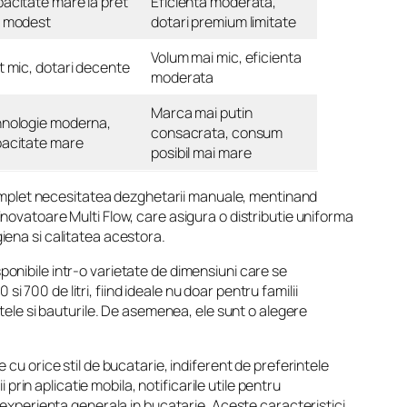
acitate mare la pret
Eficienta moderata,
 modest
dotari premium limitate
Volum mai mic, eficienta
t mic, dotari decente
moderata
Marca mai putin
nologie moderna,
consacrata, consum
acitate mare
posibil mai mare
complet necesitatea dezghetarii manuale, mentinand
inovatoare Multi Flow, care asigura o distributie uniforma
giena si calitatea acestora.
ponibile intr-o varietate de dimensiuni care se
 700 de litri, fiind ideale nu doar pentru familii
ele si bauturile. De asemenea, ele sunt o alegere
 cu orice stil de bucatarie, indiferent de preferintele
rin aplicatie mobila, notificarile utile pentru
si experienta generala in bucatarie. Aceste caracteristici