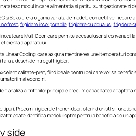
atatesc modul in care alimentatia si gatitul sunt gestionate zi de
si Beko ofera o gama variata de modele competitive, fiecare ava
e no frost
,
frigidere incorporabile
,
frigidere cu doua usi
,
frigidere 
vatoare Multi Door, care permite accesul usor si convenabil la a
ea eficienta a aparatului.
a Linear Cooling, care asigura mentinerea unei temperaturi constant
 fara a deschide intregul frigider.
celent calitate-pret, fiind ideale pentru cei care vor sa benefic
nsumatorii mai economi.
 de o analiza a criteriilor principale precum capacitatea adaptata n
te tipuri. Precum frigiderele french door, oferind un stil si functio
lizator poate identifica modelul optim pentru a beneficia de un apar
by side