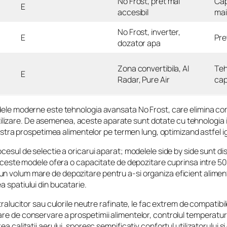
No Frost, pret mai
Cap
E
accesibil
mai
No Frost, inverter,
E
Pre
dozator apa
Zona convertibila, AI
Teh
E
Radar, Pure Air
cap
modele moderne este tehnologia avansata No Frost, care elimina 
e utilizare. De asemenea, aceste aparate sunt dotate cu tehnologia 
pastra prospetimea alimentelor pe termen lung, optimizand astfel i
cesul de selectie a oricarui aparat; modelele side by side sunt dis
aceste modele ofera o capacitate de depozitare cuprinsa intre 500 si
n volum mare de depozitare pentru a-si organiza eficient aliment
 spatiului din bucatarie.
ralucitor sau culorile neutre rafinate, le fac extrem de compatibile
 de conservare a prospetimii alimentelor, controlul temperaturii p
a calitatii aerului, sporesc semnificativ confortul utilizatorului 