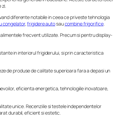
 zi.
nd diferente notabile in ceea ce priveste tehnologia
cu congelator
,
frigidere auto
sau
combine frigorifice
.
limentele frecvent utilizate. Precum si pentru display-
e in interiorul frigiderului, si prin caracteristica
ieze de produse de calitate superioara fara a depasi un
evoilor, eficienta energetica, tehnologiile inovatoare,
nalitate unice. Recenziile si testele independentelor
at durabil, eficient si estetic.