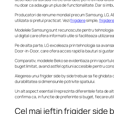
nu doar ca adauga un plus de functionalitate. Dar si imbun
Producatori de renume mondial precum Samsung, LG, AEG 
utilizata si pretul practicat. Vezi
frigidere
simple,
frigider
Modelele Samsung sunt recunoscute pentru tehnologia ino
ul digital care ofera informatii utile si faciliteaza utilizar
Pe de alta parte, LG exceleaza prin tehnologia sa avansat
Door-in-Door, care ofera acces rapid la bauturi si gustari
Comparativ, modelele Beko se evidentiaza prin raportul ex
buget limitat, avand astfel optiuni accesibile pentru co
Alegerea unui frigider side by side trebuie sa fie ghidata
durabilitatea si dimensiunile potrivite spatiului.
Un alt aspect esential il reprezinta diferentele fata de al
confirma ca, in functie de preferinte si buget, fiecare uti
Cel mai ieftin frigider side 