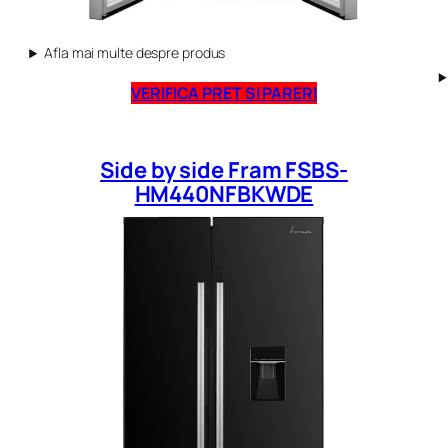
Afla mai multe despre produs
VERIFICA PRET SI PARERI
Side by side Fram FSBS-
HM440NFBKWDE