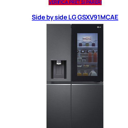
VERIFICA PRET SI PARERI
Side by side LG GSXV91MCAE