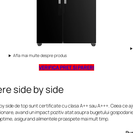
Afla mai multe despre produs
VERIFICA PRET SI PARERI
ere side by side
e by side de top sunt certificate cu clasa A++ sau A+++. Ceea ce 
ctionare, avand un impact pozitiv atat asupra bugetului gospodari
ptime, asigurand alimentele proaspete mai mult timp.
Pun