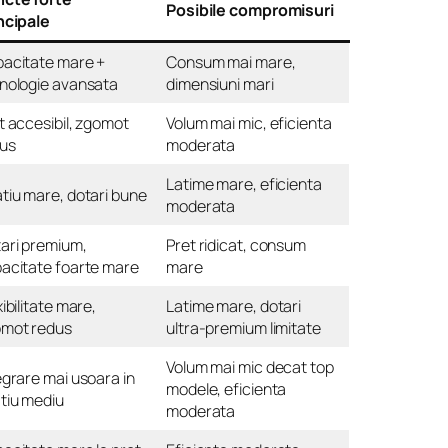
Posibile compromisuri
ncipale
acitate mare +
Consum mai mare,
nologie avansata
dimensiuni mari
t accesibil, zgomot
Volum mai mic, eficienta
us
moderata
Latime mare, eficienta
tiu mare, dotari bune
moderata
ari premium,
Pret ridicat, consum
acitate foarte mare
mare
xibilitate mare,
Latime mare, dotari
mot redus
ultra-premium limitate
Volum mai mic decat top
egrare mai usoara in
modele, eficienta
tiu mediu
moderata