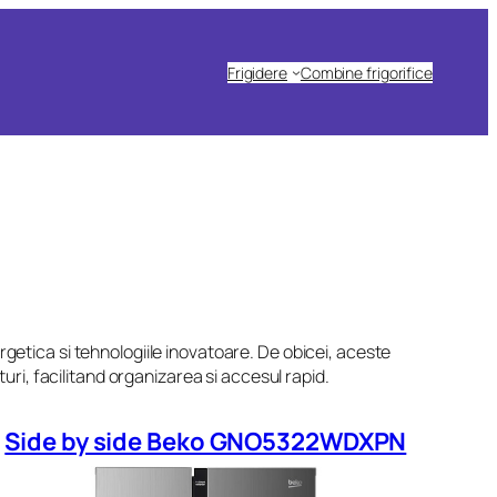
Frigidere
Combine frigorifice
rgetica si tehnologiile inovatoare. De obicei, aceste
i, facilitand organizarea si accesul rapid.
Side by side Beko GNO5322WDXPN