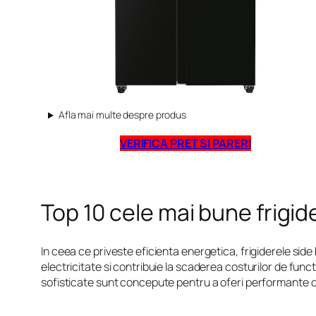
Afla mai multe despre produs
VERIFICA PRET SI PARERI
Top 10 cele mai bune frigid
In ceea ce priveste eficienta energetica, frigiderele sid
electricitate si contribuie la scaderea costurilor de fun
sofisticate sunt concepute pentru a oferi performante o