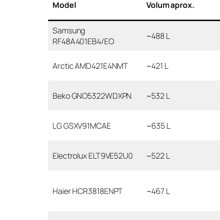
Model
Volum aprox.
Samsung
~488 L
RF48A401EB4/EO
Arctic AMD421E4NMT
~421 L
Beko GNO5322WDXPN
~532 L
LG GSXV91MCAE
~635 L
Electrolux ELT9VE52U0
~522 L
Haier HCR3818ENPT
~467 L