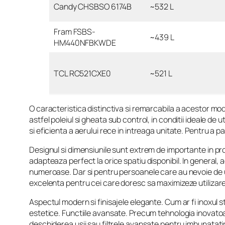
Candy CHSBSO 6174B
~532 L
Fram FSBS-
~439 L
HM440NFBKWDE
TCL RC521CXE0
~521 L
O caracteristica distinctiva si remarcabila a acestor 
astfel poleiul si gheata sub control, in conditii ideale d
si eficienta a aerului rece in intreaga unitate. Pentru a 
Designul si dimensiunile sunt extrem de importante in pro
adapteaza perfect la orice spatiu disponibil. In general, 
numeroase. Dar si pentru persoanele care au nevoie de u
excelenta pentru cei care doresc sa maximizeze utilizarea
Aspectul modern si finisajele elegante. Cum ar fi inoxul st
estetice. Functiile avansate. Precum tehnologia inovatoare
deschiderea usii sau filtrele avansate pentru imbunatatire