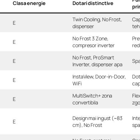
Clasa energie
Dotari distinctive
pri
Twin Cooling, No Frost,
Cap
E
dispenser
teh
No Frost 3 Zone,
Pre
E
compresor inverter
red
No Frost, ProSmart
E
Spa
Inverter, dispenser apa
InstaView, Door-in-Door,
Dot
E
WiFi
cap
MultiSwitch+ zona
Fle
E
convertibila
zgo
Design mai ingust (~83
Int
E
cm), No Frost
spa