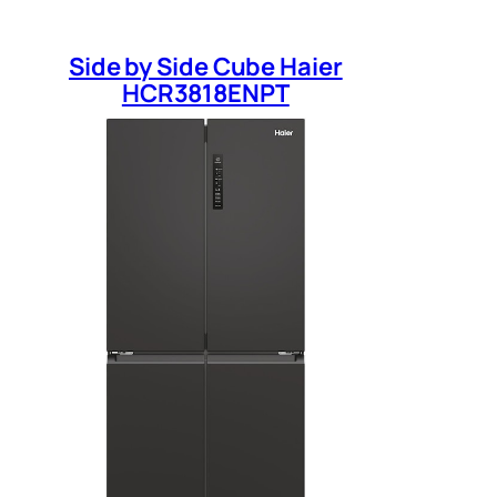
Side by Side Cube Haier
HCR3818ENPT