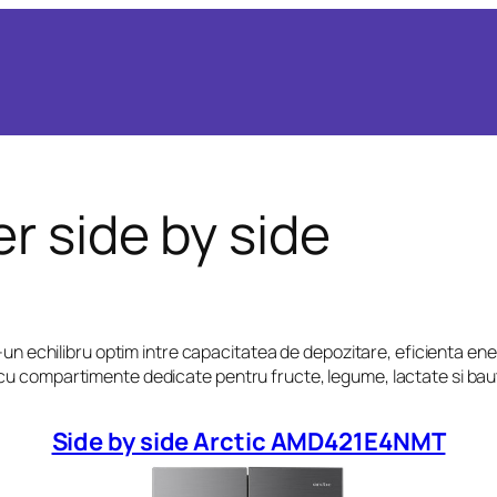
er side by side
r-un echilibru optim intre capacitatea de depozitare, eficienta ene
u compartimente dedicate pentru fructe, legume, lactate si bautur
Side by side Arctic AMD421E4NMT